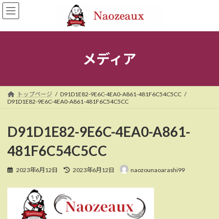
コ
ナ
ン
ビ
テ
ゲ
ン
ー
ツ
シ
へ
ョ
メディア
ス
ン
キ
に
ッ
移
プ
動
トップページ
D91D1E82-9E6C-4EA0-A861-481F6C54C5CC
D91D1E82-9E6C-4EA0-A861-481F6C54C5CC
D91D1E82-9E6C-4EA0-A861-
481F6C54C5CC
最
2023年6月12日
2023年6月12日
naozounaoarashi99
終
更
新
日
時