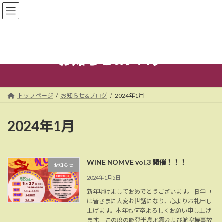
コ
ナ
ン
ビ
テ
ゲ
ン
ー
ツ
シ
へ
ョ
お知らせ&ブログ
ス
ン
キ
に
ッ
移
プ
動
トップページ
お知らせ&ブログ
2024年1月
2024年1月
WINE NOMVE vol.3 開催！！！
お知らせ
2024年1月5日
新年明けましておめでとうございます。旧年中
は皆さまに大変お世話になり、心よりお礼申し
上げます。本年も何卒よろしくお願い申し上げ
ます。 この度の能登半島地震および航空機事故