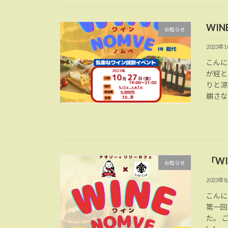
WIN
お知らせ
2023年
こんに
が経と
りと涼
崩さな
「WI
お知らせ
2023年
こんに
第一回
た。 