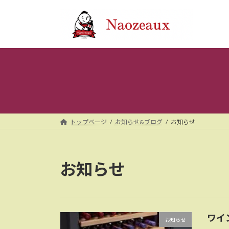
コ
ナ
ン
ビ
テ
ゲ
ン
ー
ツ
シ
へ
ョ
ス
ン
キ
に
ッ
移
プ
動
トップページ
お知らせ&ブログ
お知らせ
お知らせ
ワイ
お知らせ