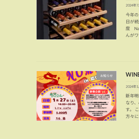
2024年
今年の
日が続
度 N
んがワ
WIN
お知らせ
2024年
新年明
なり、
す。 
方々に