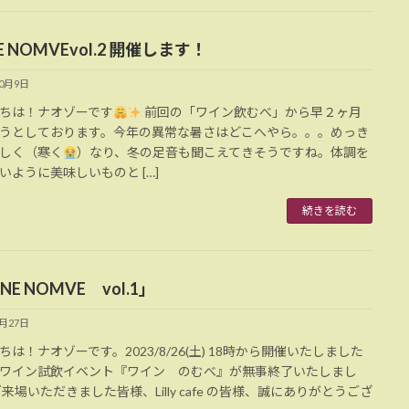
E NOMVEvol.2 開催します！
10月9日
ちは！ナオゾーです
前回の「ワイン飲むべ」から早２ヶ月
うとしております。今年の異常な暑さはどこへやら。。。めっき
しく（寒く
）なり、冬の足音も聞こえてきそうですね。体調を
いように美味しいものと […]
続きを読む
NE NOMVE vol.1」
8月27日
ちは！ナオゾーです。2023/8/26(土) 18時から開催いたしました
ワイン試飲イベント『ワイン のむべ』が無事終了いたしまし
ご来場いただきました皆様、Lilly cafe の皆様、誠にありがとうござ