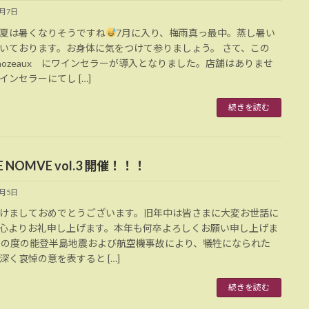
7月7日
夏は暑くなりそうですね
7月に入り、梅雨真っ最中。蒸し暑い
いております。お身体に気をつけて参りましょう。 さて、この
aozeaux にワインセラーが導入となりました。店舗はありませ
インセラーにてし […]
続きを読む
E NOMVE vol.3 開催！！！
1月5日
けましておめでとうございます。旧年中は皆さまに大変お世話に
心よりお礼申し上げます。本年も何卒よろしくお願い申し上げま
この度の能登半島地震および航空機事故により、犠牲になられた
深く哀悼の意を表すると […]
続きを読む